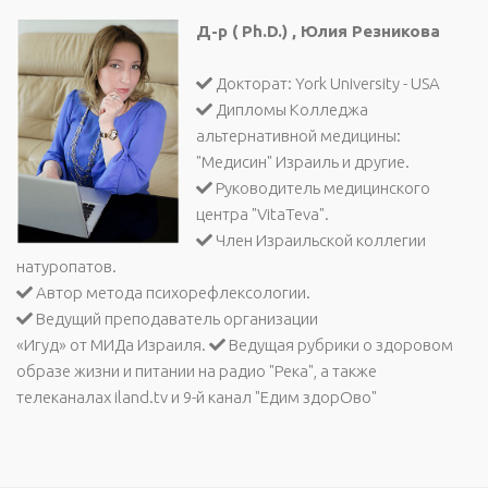
Д-р ( Ph.D.) , Юлия Резникова
Докторат: York University - USA
Дипломы Колледжа
альтернативной медицины:
"Медисин" Израиль и другие.
Руководитель медицинского
центра "VitaTeva".
Член Израильской коллегии
натуропатов.
Автор метода психорефлексологии.
Ведущий преподаватель организации
«Игуд» от МИДа Израиля.
Ведущая рубрики о здоровом
образе жизни и питании на радио "Река", а также
телеканалах iland.tv и 9-й канал "Едим здорОво"