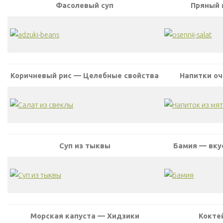
Фасолевый суп
Пряный 
Коричневый рис — Целебные свойства
Напитки о
Суп из тыквы
Бамия — вку
Морская капуста — Хидзики
Кокте