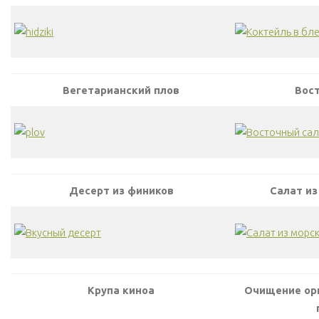
Вегетарианский плов
Вос
Десерт из фиников
Салат из
Крупа киноа
Очищение орг