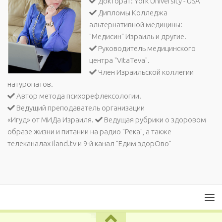
Докторат: York University - USA
Дипломы Колледжа
альтернативной медицины:
"Медисин" Израиль и другие.
Руководитель медицинского
центра "VitaTeva".
Член Израильской коллегии
натуропатов.
Автор метода психорефлексологии.
Ведущий преподаватель организации
«Игуд» от МИДа Израиля.
Ведущая рубрики о здоровом
образе жизни и питании на радио "Река", а также
телеканалах iland.tv и 9-й канал "Едим здорОво"