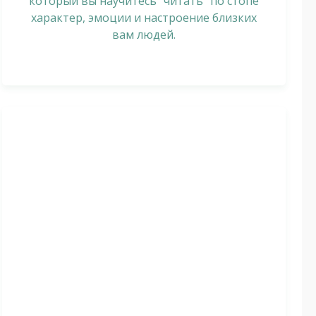
который вы научитесь “читать” по стопе
характер, эмоции и настроение близких
вам людей.