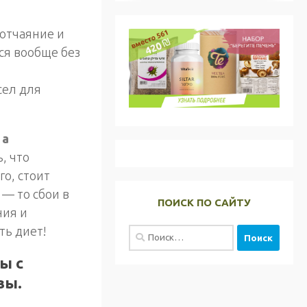
 отчаяние и
ся вообще без
сел для
 а
, что
го, стоит
 — то сбои в
ПОИСК ПО САЙТУ
ния и
ть диет!
Найти:
ы с
зы.