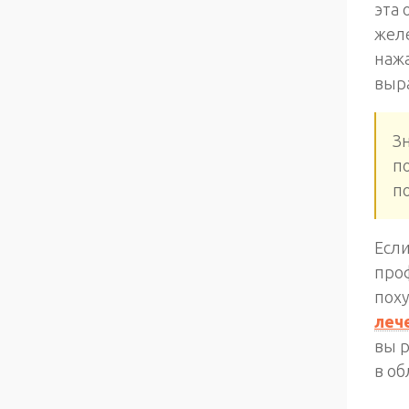
эта 
желе
наж
выра
З
п
п
Если
проф
поху
леч
вы 
в об