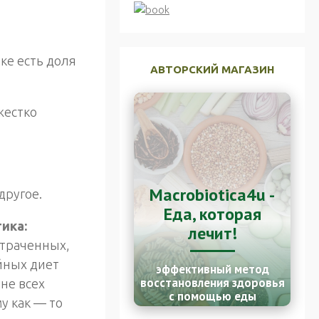
ке есть доля
АВТОРСКИЙ МАГАЗИН
жестко
Macrobiotica4u -
другое.
Еда, которая
ика:
лечит!
отраченных,
йных диет
эффективный метод
восстановления здоровья
не всех
с помощью еды
у как — то