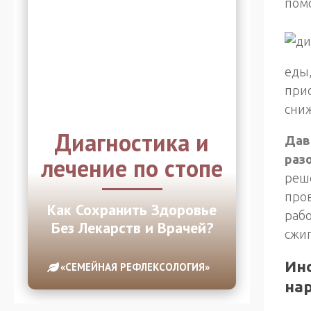
помо
еды,
при
сни
Диагностика и
Дава
раз
лечение по стопе
реше
пров
Как Сохранить Здоровье
рабо
Без Лекарств и Врачей?
сжиг
Ино
«СЕМЕЙНАЯ РЕФЛЕКСОЛОГИЯ»
на