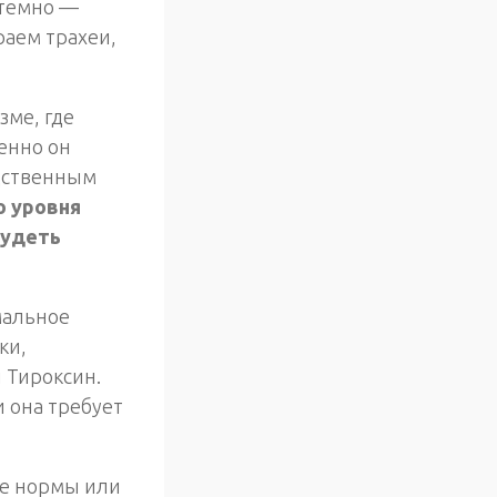
 темно —
раем трахеи,
зме, где
енно он
дственным
о уровня
худеть
мальное
ки,
 Тироксин.
и она требует
це нормы или