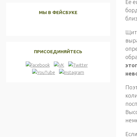
Ее е
борд
МЫ В ФЕЙСБУКЕ
близ
Щито
выра
опр
ПРИСОЕДИНЯЙТЕСЬ
обра
этог
нево
Поэт
коли
посп
Высо
нем
Если