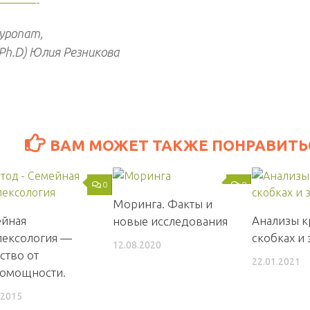
———-
уропат,
(Ph.D) Юлия Резникова
ВАМ МОЖЕТ ТАКЖЕ ПОНРАВИТЬС
0
0
Моринга. Факты и
йная
Анализы к
новые исследования
ексология —
скобках и
12.08.2020
ство от
22.01.2021
омощности.
.2015