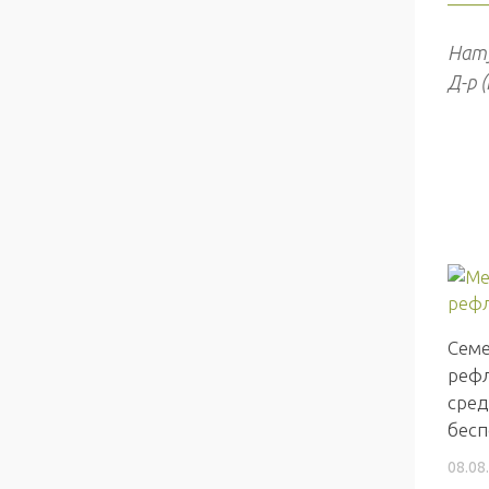
——
Нат
Д-р 
Семе
рефл
сред
бесп
08.08