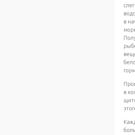
сле
водо
в на
морк
Полу
рыб
веще
бело
горм
Про
в ко
щит
этог
Кажд
боль