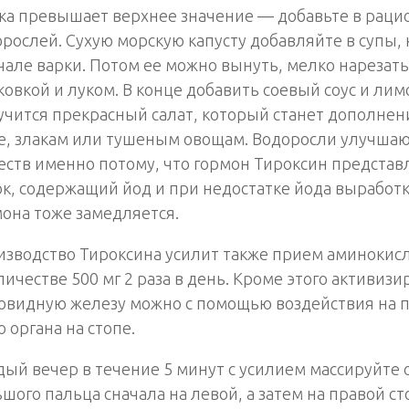
гка превышает верхнее значение — добавьте в раци
рослей. Сухую морскую капусту добавляйте в супы,
чале варки. Потом ее можно вынуть, мелко нарезать
овкой и луком. В конце добавить соевый соус и лим
чится прекрасный салат, который станет дополнен
е, злакам или тушеным овощам. Водоросли улучша
ств именно потому, что гормон Тироксин представ
к, содержащий йод и при недостатке йода выработк
она тоже замедляется.
изводство Тироксина усилит также прием аминокис
личестве 500 мг 2 раза в день. Кроме этого активизи
овидную железу можно с помощью воздействия на 
о органа на стопе.
ый вечер в течение 5 минут с усилием массируйте 
шого пальца сначала на левой, а затем на правой ст