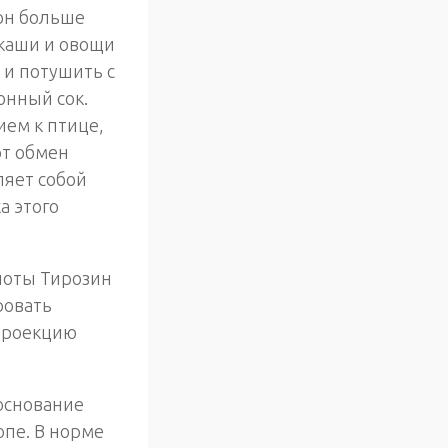
он больше
 каши и овощи
 и потушить с
онный сок.
ием к птице,
ют обмен
ляет собой
а этого
лоты Тирозин
ровать
проекцию
основание
опе. В норме