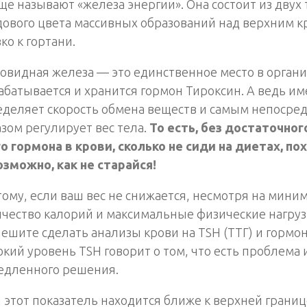
ще называют «железа энергии». Она состоит из двух
ового цвета массивных образований над верхним к
ко к гортани.
видная железа — это единственное место в органи
батывается и хранится гормон Тироксин. А ведь им
еделяет скорость обмена веществ и самым непосре
зом регулирует вес тела.
То есть, без достаточног
о гормона в крови, сколько не сиди на диетах, по
зможно, как не старайся!
ому, если ваш вес не снижается, несмотря на мини
чество калорий и максимальные физические нагруз
ешите сделать анализы крови на TSH (ТТГ) и гормон
кий уровень TSH говорит о том, что есть проблема 
едленного решения.
 этот показатель находится ближе к верхней грани