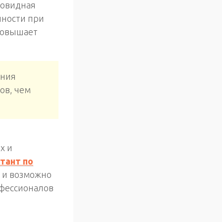
товидная
нности при
повышает
ания
ов, чем
х и
тант по
, и возможно
офессионалов