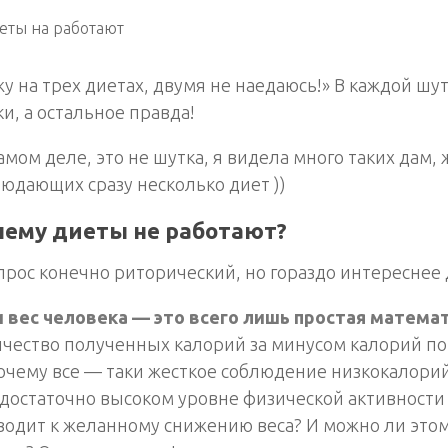
у на трех диетах, двумя не наедаюсь!» В каждой шут
и, а остальное правда!
амом деле, это не шутка, я видела много таких дам, 
юдающих сразу несколько диет ))
чему диеты не работают?
прос конечно риторический, но гораздо интереснее 
и вес человека — это всего лишь простая математ
ичество полученных калорий за минусом калорий п
очему все — таки жесткое соблюдение низкокалори
достаточно высоком уровне физической активности 
одит к желанному снижению веса? И можно ли этом