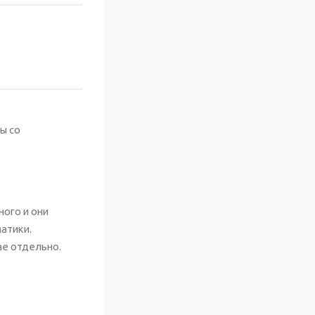
ы со
ного и они
атики.
ае отдельно.