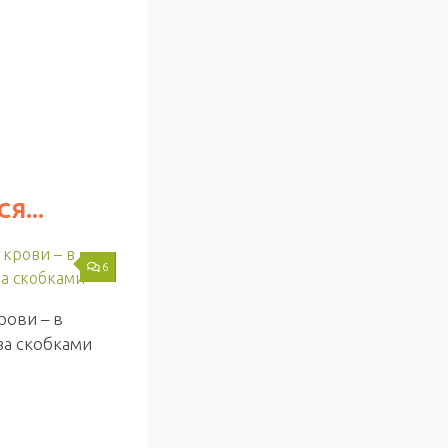
Я...
6
рови – в
 за скобками