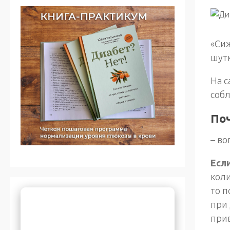
«Сиж
шутк
На с
собл
По
– во
Есл
кол
то п
при 
прив