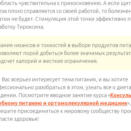
область чувствительна к прикосновению. А если щи
за плохо справляется со своей работой, то болезне
атии не будет. Стимуляция этой точки эффективно 
ботку Тироксина.
нания нюансов и тонкостей в выборе продуктов пит
озволяют порой добиться более значимых результат
одсчет калорий и жесткие ограничения.
 Вас всерьез интересует тема питания, и вы хотите
ессионально разобраться в этом, узнать все о диета
дении. Посмотрите вводное занятие курса «
Консуль
ебному питанию и ортомолекулярной медицине
»
решите присоединиться к мировому сообществу пр
ласти здоровья!