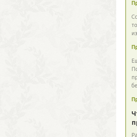
П
С
т
и
П
Е
По
п
б
П
Ч
п
Р