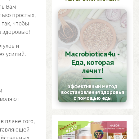
ть Вам
лько простых,
 так, чтобы
а здоровью!
лухов и
Macrobiotica4u -
з усилий.
Еда, которая
лечит!
эффективный метод
и
восстановления здоровья
с помощью еды
зволяют
 в плане того,
оставляющей
действенных