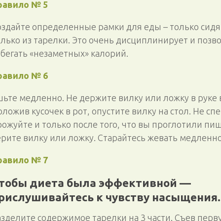
равило № 5
оздайте определенные рамки для еды – только сидя 
олько из тарелки. Это очень дисциплинирует и позв
збегать «незаметных» калорий.
равило № 6
шьте медленно. Не держите вилку или ложку в руке 
ложив кусочек в рот, опустите вилку на стол. Не сп
рожуйте и только после того, что вы проглотили пищ
ерите вилку или ложку. Старайтесь жевать медленно
равило № 7
тобы диета была эффективной —
рислушивайтесь к чувству насыщения.
азделите содержимое тарелки на 3 части. Съев перв