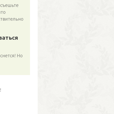
 съешьте
что
йствительно
заться
снется! Но
!