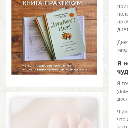
при
поле
но о
дие
Диет
мифо
Я 
чу
Я то
уваж
дост
Я уж
что
этот