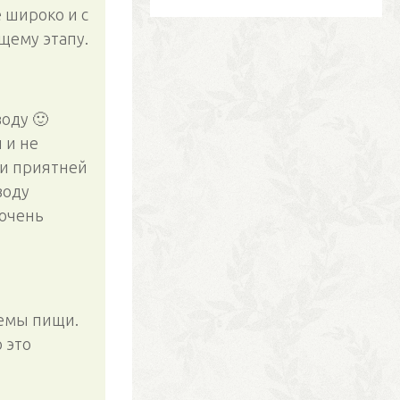
 широко и с
щему этапу.
оду 🙂
 и не
 и приятней
воду
 очень
иемы пищи.
 это