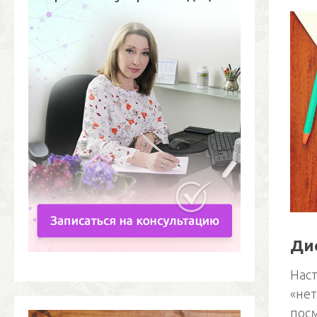
Дие
Наст
«нет
посм