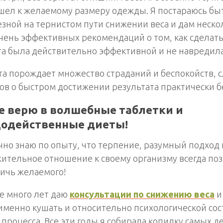
шел к желаемому размеру одежды. Я постараюсь бы
зной на тернистом пути снижении веса и дам неско
чень эффективных рекомендаций о том, как сделать
та была действительно эффективной и не навредил
а порождает множество страданий и беспокойств, с
в о быстром достижении результата практически бе
не верю в волшебные таблетки и
додейственные диеты!
чно знаю по опыту, что терпение, разумный подход 
ительное отношение к своему организму всегда по
ичь желаемого!
е много лет даю
консультации по снижению веса
и
 именно кушать и относительно психологической с
 процесса. Все эти годы я собирала копилку самых 