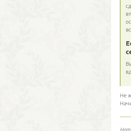
с
в
ос
в
Е
с
Вы
вд
Не 
Начи
——
Нат