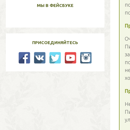
п
МЫ В ФЕЙСБУКЕ
п
П
О
ПРИСОЕДИНЯЙТЕСЬ
П
з
п
н
хо
П
Н
Пи
у