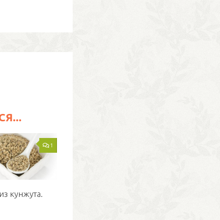
Я...
1
из кунжута.