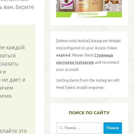
ь вам. Берите
[Admin-only Notice] Instagram Widget
сле каждой
misconfigured or your Access Token
ваться
expired
. Please check
Страница
настроек Instagram
and reconnect
сказать:
your account.
а и
 не дает и
Getting items from the Instagram API
ричем
Feed failed. Invalid response.
ремя.
ПОИСК ПО САЙТУ
Найти:
делайте это