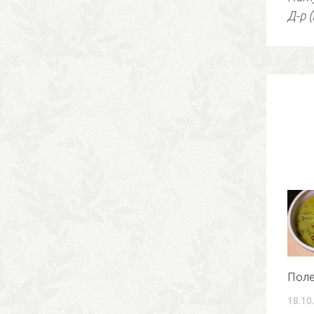
Д-р 
Поле
18.10