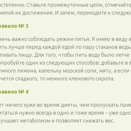
остепенно. Ставьте промежуточные цели, отмечайте
омпой их достижение. И затем, переходите к следую
равило № 3
чень важно соблюдать режим питья. Я имею в виду в
ить лучше перед каждой едой по пару стаканов воды
апивать пищу. Для того, чтобы пить воду было легче
опробуйте один из следующих способов: добавьте в 
емного лимона, капельку морской соли, мяту, а если
чется сладкого, то немного кленового сиропа.
равило № 4
ет ничего хуже во время диеты, чем пропускать пр
таться нужно всегда в одно и тоже время – уже одно
лучшает метаболизм и позволяет снижать вес.