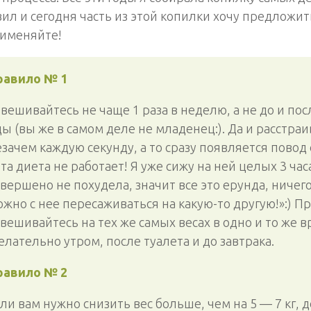
ил и сегодня часть из этой копилки хочу предложит
рименяйте!
равило № 1
вешивайтесь не чаще 1 раза в неделю, а не до и по
ы (вы же в самом деле не младенец:). Да и расстраи
зачем каждую секунду, а то сразу появляется повод 
та диета не работает! Я уже сижу на ней целых 3 час
вершено не похудела, значит все это ерунда, ничего
ожно с нее пересаживаться на какую-то другую!»:) П
вешивайтесь на тех же самых весах в одно и то же в
лательно утром, после туалета и до завтрака.
равило № 2
ли вам нужно снизить вес больше, чем на 5 — 7 кг, 