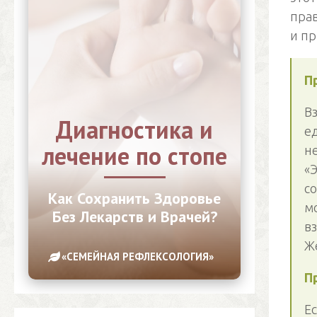
прав
и п
П
Вз
Диагностика и
ед
лечение по стопе
не
«Э
со
Как Сохранить Здоровье
м
Без Лекарств и Врачей?
вз
Же
«СЕМЕЙНАЯ РЕФЛЕКСОЛОГИЯ»
П
Ес