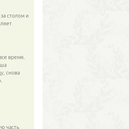
за столом и
оляет
все время.
еша
у, снова
.
ую часть