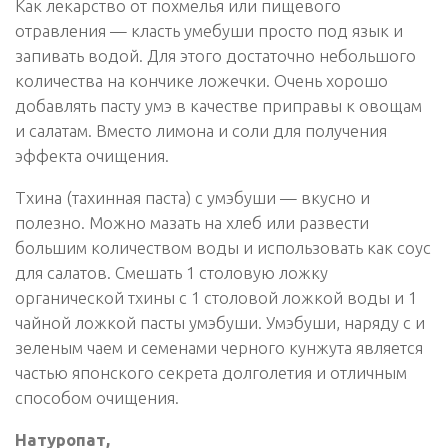
Как лекарство от похмелья или пищевого
отравления — класть умебуши просто под язык и
запивать водой. Для этого достаточно небольшого
количества на кончике ложечки. Очень хорошо
добавлять пасту умэ в качестве приправы к овощам
и салатам. Вместо лимона и соли для получения
эффекта очищения.
Тхина (тахинная паста) с умэбуши — вкусно и
полезно. Можно мазать на хлеб или развести
большим количеством воды и использовать как соус
для салатов. Смешать 1 столовую ложку
органической тхины с 1 столовой ложкой воды и 1
чайной ложкой пасты умэбуши. Умэбуши, наряду с и
зеленым чаем и семенами черного кунжута является
частью японского секрета долголетия и отличным
способом очищения.
Натуропат,