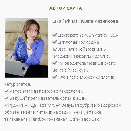
АВТОР САЙТА
Д-р ( Ph.D.) , Юлия Резникова
Докторат: York University - USA
Дипломы Колледжа
альтернативной медицины:
"Медисин" Израиль и другие.
Руководитель медицинского
центра "VitaTeva".
Член Израильской коллегии
натуропатов.
Автор метода психорефлексологии.
Ведущий преподаватель организации
«Игуд» от МИДа Израиля.
Ведущая рубрики о здоровом
образе жизни и питании на радио "Река", а также
телеканалах iland.tv и 9-й канал "Едим здорОво"