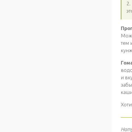
2.
эт
Про
Можн
тем 
кунж
Гом
водо
и вк
забы
каши
Хоти
——
Нат