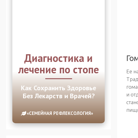
Диагностика и
Го
лечение по стопе
Ее н
Трад
Как Сохранить Здоровье
гома
и от
Без Лекарств и Врачей?
стан
пищи
«СЕМЕЙНАЯ РЕФЛЕКСОЛОГИЯ»