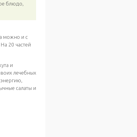
ое блюдо,
а можно и с
На 20 частей
жута и
своих лечебных
 энергию,
ычные салаты и