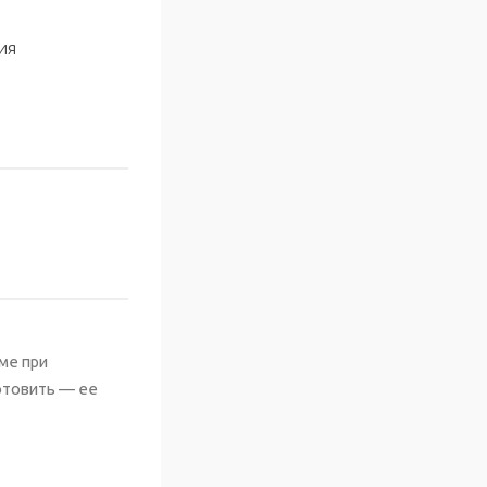
ия
ме при
готовить — ее