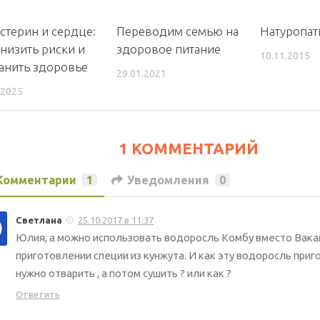
стерин и сердце:
Переводим семью на
Натуропат
снизить риски и
здоровое питание
10.11.2015
анить здоровье
29.01.2021
.2025
1 КОММЕНТАРИЙ
Комментарии
1
Уведомления
0
Светлана
25.10.2017 в 11:37
Юлия, а можно использовать водоросль Комбу вместо Вака
приготовлении специи из кунжута. И как эту водоросль при
нужно отварить , а потом сушить ? или как ?
Ответить