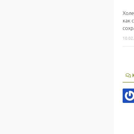
Холе
как 
сохр
10.02