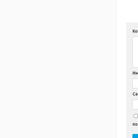
К
И
Са
по