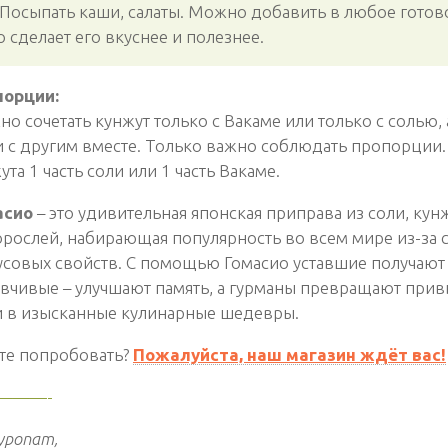
 Посыпать каши, салаты. Можно добавить в любое готов
о сделает его вкуснее и полезнее.
порции:
о сочетать кунжут только с Вакаме или только с солью, 
и с другим вместе. Только важно соблюдать пропорции. 
ута 1 часть соли или 1 часть Вакаме.
асио
– это удивительная японская приправа из соли, кун
рослей, набирающая популярность во всем мире из-за 
усовых свойств. С помощью Гомасио уставшие получают
вчивые – улучшают память, а гурманы превращают прив
 в изысканные кулинарные шедевры.
те попробовать?
Пожалуйста, наш магазин ждёт вас!
———-
уропат,