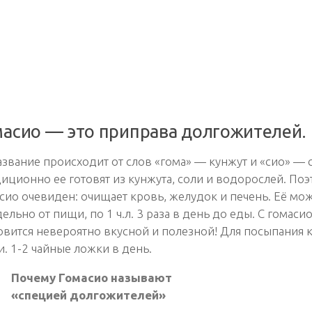
масио — это приправа долгожителей.
азвание происходит от слов «гома» — кунжут и «сио» — 
иционно ее готовят из кунжута, соли и водорослей. По
сио очевиден: очищает кровь, желудок и печень. Её м
дельно от пищи, по 1 ч.л. 3 раза в день до еды. С гомасио
овится невероятно вкусной и полезной! Для посыпания 
. 1-2 чайные ложки в день.
Почему Гомасио называют
«специей долгожителей»