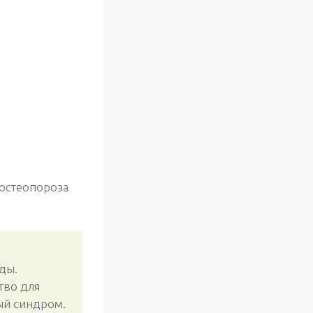
 остеопороза
ды.
тво для
ый синдром.