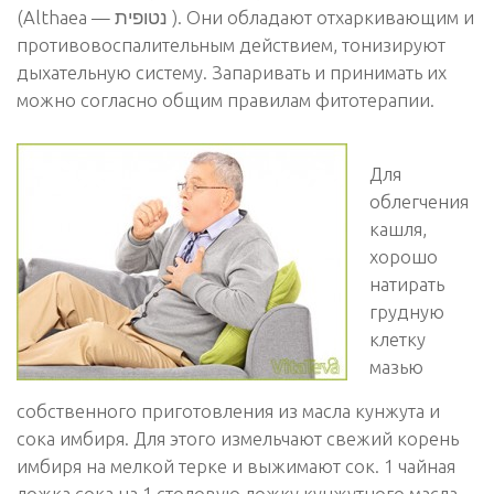
(Althaea — נטופית ). Они обладают отхаркивающим и
противовоспалительным действием, тонизируют
дыхательную систему. Запаривать и принимать их
можно согласно общим правилам фитотерапии.
Для
облегчения
кашля,
хорошо
натирать
грудную
клетку
мазью
собственного приготовления из масла кунжута и
сока имбиря. Для этого измельчают свежий корень
имбиря на мелкой терке и выжимают сок. 1 чайная
ложка сока на 1 столовую ложку кунжутного масла.