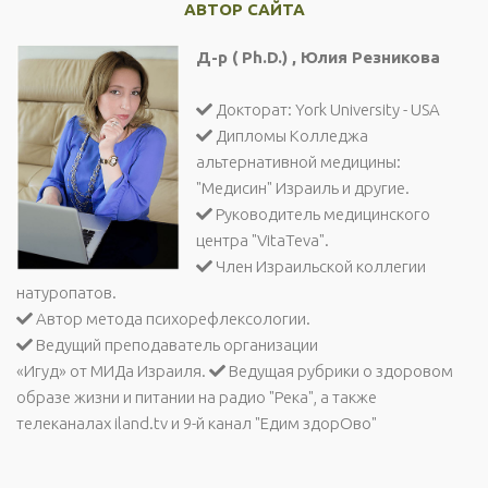
АВТОР САЙТА
Д-р ( Ph.D.) , Юлия Резникова
Докторат: York University - USA
Дипломы Колледжа
альтернативной медицины:
"Медисин" Израиль и другие.
Руководитель медицинского
центра "VitaTeva".
Член Израильской коллегии
натуропатов.
Автор метода психорефлексологии.
Ведущий преподаватель организации
«Игуд» от МИДа Израиля.
Ведущая рубрики о здоровом
образе жизни и питании на радио "Река", а также
телеканалах iland.tv и 9-й канал "Едим здорОво"