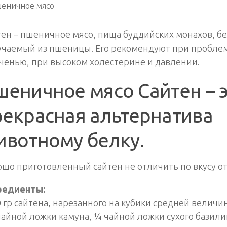
ен – пшеничное мясо, пища буддийских монахов, бе
учаемый из пшеницы. Его рекомендуют при проблем
ченью, при высоком холестерине и давлении.
шеничное мясо Сайтен – 
рекрасная альтернатива
ивотному белку.
шо приготовленный сайтен не отличить по вкусу от
редиенты:
0 гр сайтена, нарезанного на кубики средней величи
чайной ложки камуна, ¼ чайной ложки сухого базили