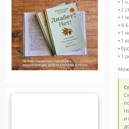
• 1 
• 2 
• 1 
• 4-
• 1 
• 1 
• бр
• 1 
Мож
С
См
п
Н
и 
д