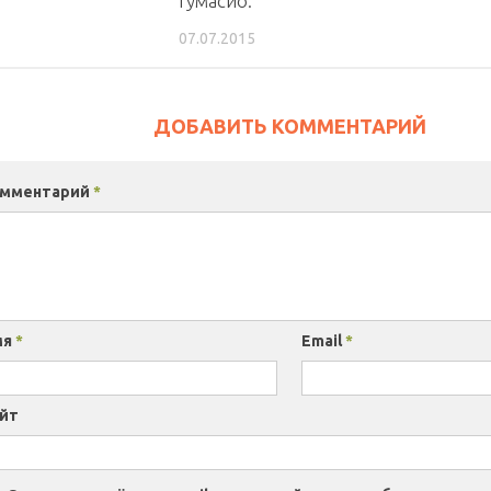
гумасио.
07.07.2015
ДОБАВИТЬ КОММЕНТАРИЙ
омментарий
*
мя
*
Email
*
йт