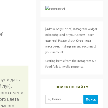
[Admin-only Notice] Instagram Widget
ой
misconfigured or your Access Token
expired
. Please check
Страница
настроек Instagram
and reconnect
your account.
Getting items from the Instagram API
Feed failed. Invalid response.
оус и дать
 лук).
ПОИСК ПО САЙТУ
ного семени
Найти:
ого цвета
немного