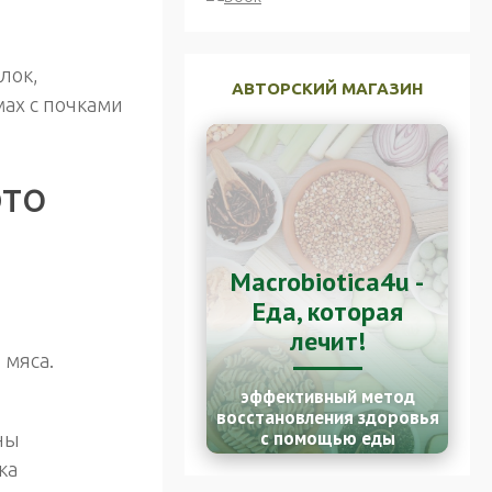
лок,
АВТОРСКИЙ МАГАЗИН
ах с почками
это
Macrobiotica4u -
Еда, которая
лечит!
 мяса.
эффективный метод
восстановления здоровья
с помощью еды
ны
ка