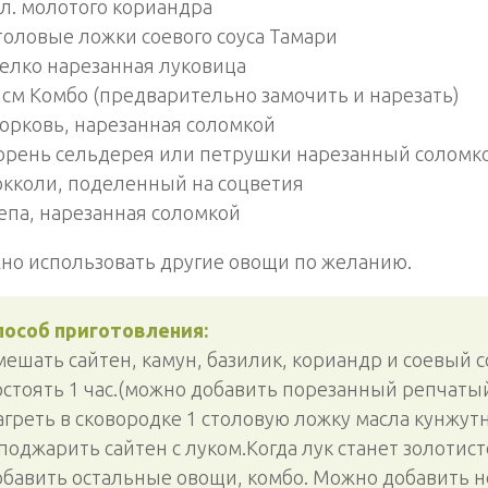
ч.л. молотого кориандра
столовые ложки соевого соуса Тамари
мелко нарезанная луковица
6 см Комбо (предварительно замочить и нарезать)
морковь, нарезанная соломкой
корень сельдерея или петрушки нарезанный соломк
окколи, поделенный на соцветия
репа, нарезанная соломкой
но использовать другие овощи по желанию.
пособ приготовления:
ешать сайтен, камун, базилик, кориандр и соевый с
остоять 1 час.(можно добавить порезанный репчатый
агреть в сковородке 1 столовую ложку масла кунжут
поджарить сайтен с луком.Когда лук станет золотист
обавить остальные овощи, комбо. Можно добавить 