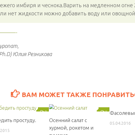
вежего имбиря и чеснока.Варить на медленном огне 
сли нет жидкости можно добавить воду или овощной
———-
уропат,
(Ph.D) Юлия Резникова
ВАМ МОЖЕТ ТАКЖЕ ПОНРАВИТЬС
0
1
Фасолевы
дить простуду.
Осенний салат с
05.04.2016
хурмой, рокетом и
.2015