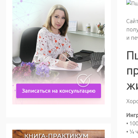
Сайт
пол
и пе
П
п
ж
Хоро
Инг
• 10
• ¼ 