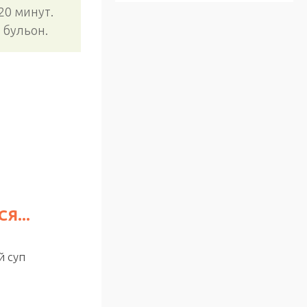
20 минут.
 бульон.
Я...
0
й суп