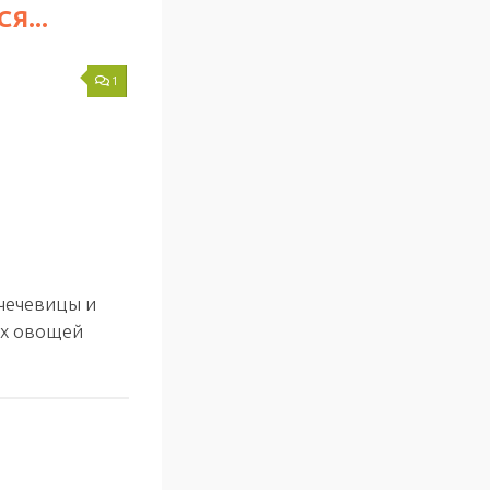
Я...
1
чечевицы и
ых овощей