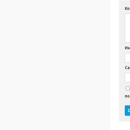
К
И
Са
по