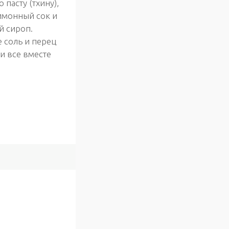
 пасту (тхину),
имонный сок и
й сироп.
 соль и перец
 и все вместе