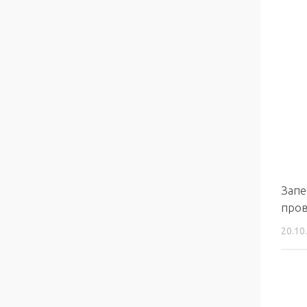
Запе
пров
20.10