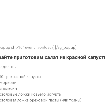
popup id=»10″ event=»onload»][/sg_popup]
айте приготовим салат из красной капуст
едиенты:
50 гр. красной капусты
 моркови
 апельсин
 столовые ложки козьего йогурта
 столовая ложка ореховой пасты (или тхины)