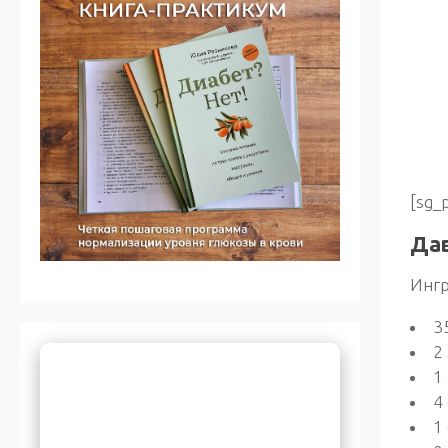
[sg_
Дав
Ингр
3
2
1
4
1