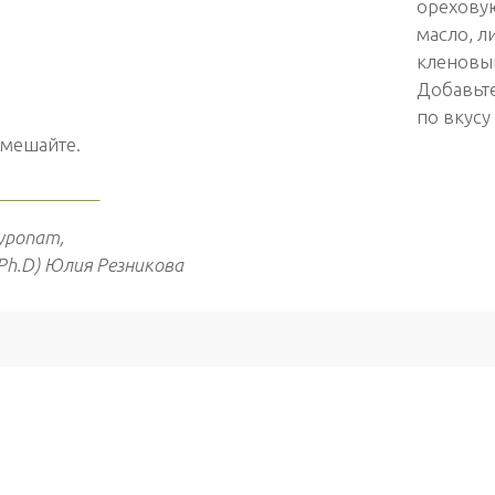
ореховую
масло, л
кленовы
Добавьте
по вкусу
мешайте.
____________
уропат,
(Ph.D) Юлия Резникова