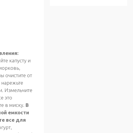
вления:
те капусту и
морковь,
ы очистите от
 нарежьте
и. Измельчите
се это
е в миску.
В
ой емкости
е все для
гурт,