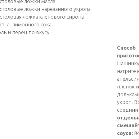
 столовые ложки масла
 столовые ложки нарезанного укропа
 столовая ложка кленового сиропа
 ст. л. лимонного сока
оль и перец по вкусу
Способ
пригото
Нашинкуй
натрите 
апельсин
пленок и
долькам
укроп. В
соединит
отдельн
смешайт
соуса:
йо