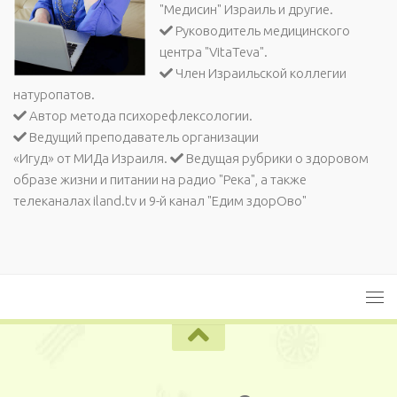
"Медисин" Израиль и другие.
Руководитель медицинского
центра "VitaTeva".
Член Израильской коллегии
натуропатов.
Автор метода психорефлексологии.
Ведущий преподаватель организации
«Игуд» от МИДа Израиля.
Ведущая рубрики о здоровом
образе жизни и питании на радио "Река", а также
телеканалах iland.tv и 9-й канал "Едим здорОво"