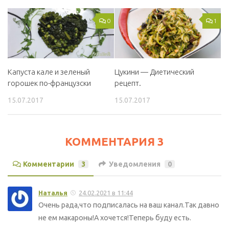
0
1
Капуста кале и зеленый
Цукини — Диетический
горошек по-французски
рецепт.
15.07.2017
15.07.2017
КОММЕНТАРИЯ 3
Комментарии
3
Уведомления
0
Наталья
24.02.2021 в 11:44
Очень рада,что подписалась на ваш канал.Так давно
не ем макароны!А хочется!Теперь буду есть.