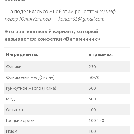
… а поделилась со мной этим рецептом
(c) шеф
повар Юлия Кантор — kantor65@gmail.com
.
Это оригинальный вариант, который
называется: конфетки «Витаминчик»
Ингредиенты:
в граммах:
Финики
250
Финиковый мед (Силан)
50-70
Кунжутное масло (Тхина)
500
Мед
500
Овсянка
400
Грецкие орехи
100-150
Изюм
100