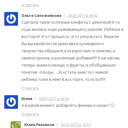
Ответить
Ольга Сапожникова
28.05.2017 в 09:42
Сделала такие полезные конфеты с девочкой 6-го
года жизни в ходе развивающего занятия. Ребёнок в
восторге! И от процесса , и от результата. Видели
бы вы какой поток креатива и кулинарного
творчества обрушился на взрослых: и семечки, и
замена орехов, и различные добавки!!!!! А уж как мы
теперь знаем и овощи, и фрукты, и обобщающее
понятие -плоды…..Я, кстати, вместе с мамой
ребёнка тоже в нём! В восторге, то есть!!!!!!!
Ответить
Юлия
18.07.2017 в 18:19
А в какой момент добавлять финики и силан? 🙂
Ответить
Юлия Резников
24.07.2017 в 12:53